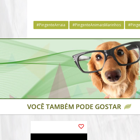
#PingenteArraia
#PingenteAnimaisMarinhos
#Ping
VOCÊ TAMBÉM PODE GOSTAR