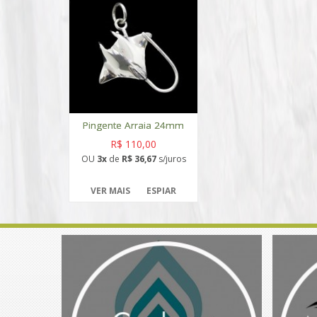
Pingente Arraia 24mm
R$ 110,00
OU
3x
de
R$ 36,67
s/juros
VER MAIS
ESPIAR