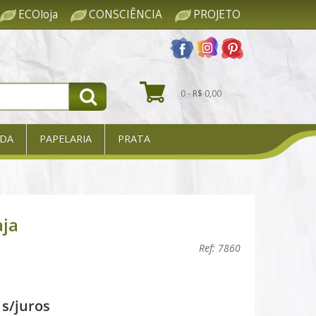
ECOloja
CONSCIÊNCIA
PROJETO
0 - R$ 0,00
DA
PAPELARIA
PRATA
aja
Ref: 7860
s/juros