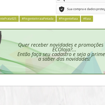
Sua compra e dados prote
entePrata925
#PingenteArraiaPintada
#PingenteRaia
#Raia
Quer receber novidades e promoções
ECOloja?...
Então faça seu cadastro e seja o prime
a saber das novidades!