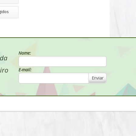
gidos
Nome:
 da
iro
E-mail:
Enviar