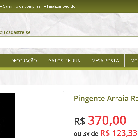
Carrinho de compras
Finalizar pedido
ou
cadastre-se
DECORAÇÃO
GATOS DE RUA
MESA POSTA
MO
Pingente Arraia R
370,00
R$
R$ 123,33
ou 3x de