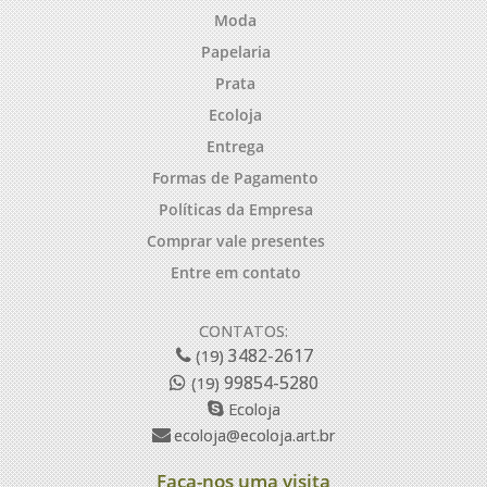
Moda
Papelaria
Prata
Ecoloja
Entrega
Formas de Pagamento
Políticas da Empresa
Comprar vale presentes
Entre em contato
CONTATOS:
3482-2617
(19)
99854-5280
(19)
Ecoloja
ecoloja@ecoloja.art.br
Faça-nos uma visita