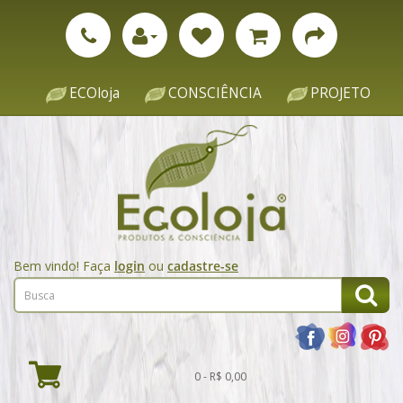
ECOloja
CONSCIÊNCIA
PROJETO
Bem vindo! Faça
login
ou
cadastre-se
0 - R$ 0,00