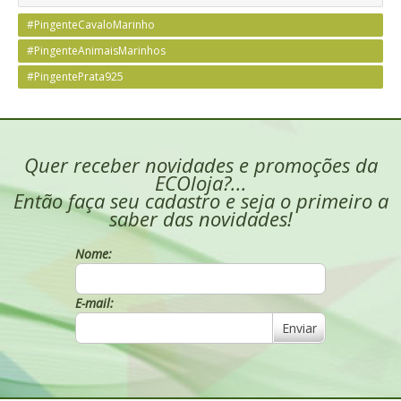
#PingenteCavaloMarinho
#PingenteAnimaisMarinhos
#PingentePrata925
Quer receber novidades e promoções da
ECOloja?...
Então faça seu cadastro e seja o primeiro a
saber das novidades!
Nome:
E-mail:
Enviar