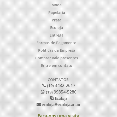
Moda
Papelaria
Prata
Ecoloja
Entrega
Formas de Pagamento
Políticas da Empresa
Comprar vale presentes
Entre em contato
CONTATOS:
3482-2617
(19)
99854-5280
(19)
Ecoloja
ecoloja@ecoloja.art.br
Faça-nos uma visita