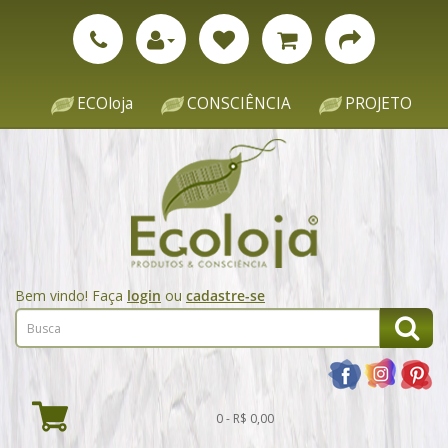
ECOloja
CONSCIÊNCIA
PROJETO
Bem vindo! Faça
login
ou
cadastre-se
0 - R$ 0,00