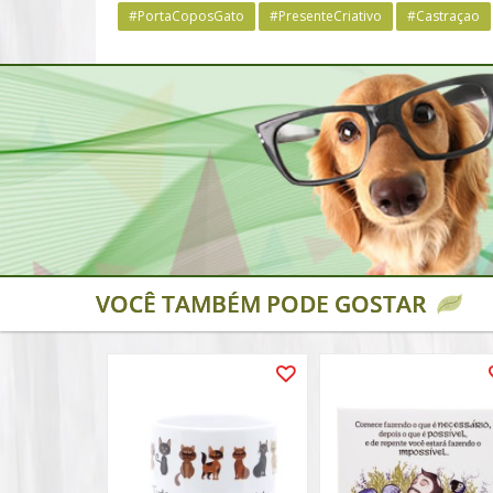
#PortaCoposGato
#PresenteCriativo
#Castraçao
VOCÊ TAMBÉM PODE GOSTAR