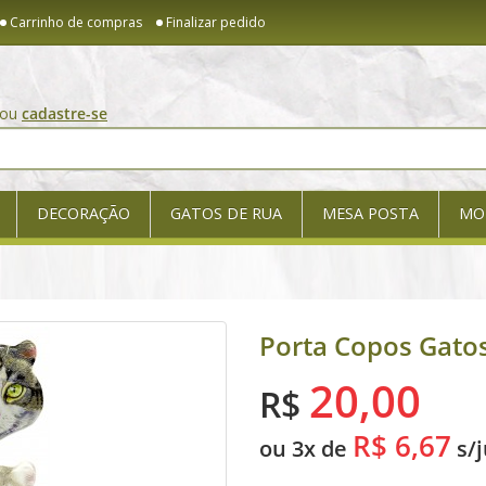
Carrinho de compras
Finalizar pedido
ou
cadastre-se
DECORAÇÃO
GATOS DE RUA
MESA POSTA
MO
Porta Copos Gato
20,00
R$
R$ 6,67
ou 3x de
s/j