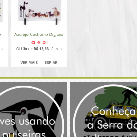
o
Azulejo Cachorro Digitais
R$ 40,00
os
OU
3x
de
R$ 13,33
s/juros
VER MAIS
ESPIAR