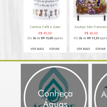
Caneca Café e Gato
Azulejo São Francisc
R$ 45,00
R$ 40,00
OU
3x
de
R$ 15,00
s/juros
OU
3x
de
R$ 13,33
s/jur
VER MAIS
ESPIAR
VER MAIS
ESPIAR