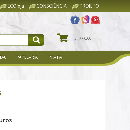
ECOloja
CONSCIÊNCIA
PROJETO
0 - R$ 0,00
DA
PAPELARIA
PRATA
s
uros