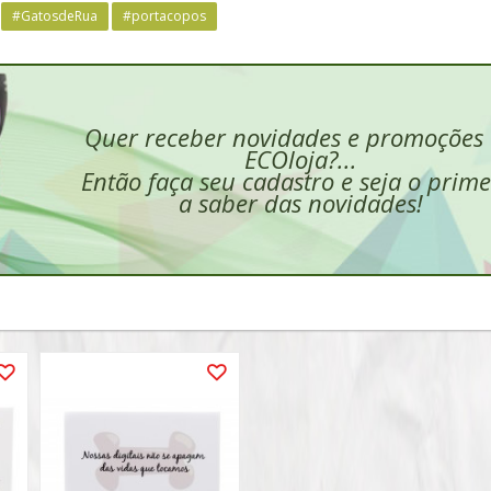
#GatosdeRua
#portacopos
Quer receber novidades e promoções
ECOloja?...
Então faça seu cadastro e seja o prime
a saber das novidades!