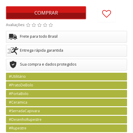
COMPRAR
Avaliações:
Frete para todo Brasil
Entrega rápida garantida
Sua compra e dados protegidos
#Utilitário
#PratoDeBolo
#PortaBolo
#Ceramica
#SerradaCapivara
#DesenhoRupestre
#Rupestre