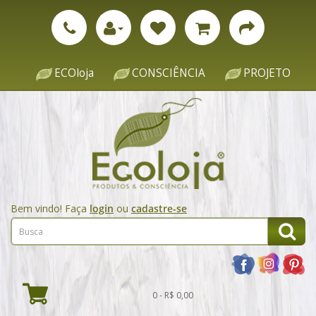
ECOloja
CONSCIÊNCIA
PROJETO
Bem vindo! Faça
login
ou
cadastre-se
0 - R$ 0,00