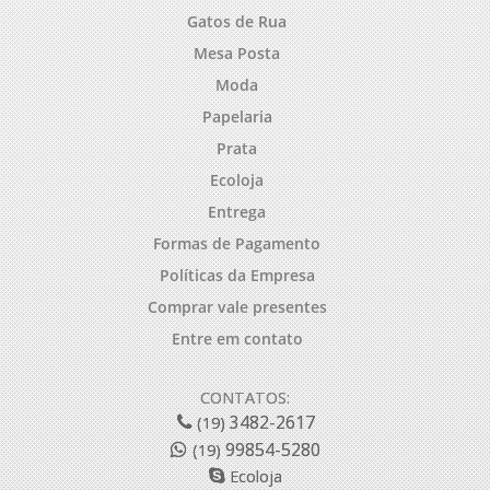
Gatos de Rua
Mesa Posta
Moda
Papelaria
Prata
Ecoloja
Entrega
Formas de Pagamento
Políticas da Empresa
Comprar vale presentes
Entre em contato
CONTATOS:
3482-2617
(19)
99854-5280
(19)
Ecoloja