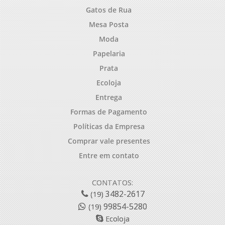
Gatos de Rua
Mesa Posta
Moda
Papelaria
Prata
Ecoloja
Entrega
Formas de Pagamento
Políticas da Empresa
Comprar vale presentes
Entre em contato
CONTATOS:
3482-2617
(19)
99854-5280
(19)
Ecoloja