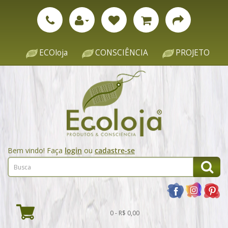
ECOloja
CONSCIÊNCIA
PROJETO
Bem vindo! Faça
login
ou
cadastre-se
0 - R$ 0,00