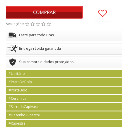
COMPRAR
Avaliações:
Frete para todo Brasil
Entrega rápida garantida
Sua compra e dados protegidos
#Utilitário
#PratoDeBolo
#PortaBolo
#Ceramica
#SerradaCapivara
#DesenhoRupestre
#Rupestre