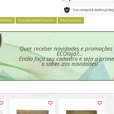
Sua compra e dados prote
sAnimais
#QuadrodeSaoFrancisco
#SaoFrancisco
Quer receber novidades e promoções
ECOloja?...
Então faça seu cadastro e seja o prime
a saber das novidades!