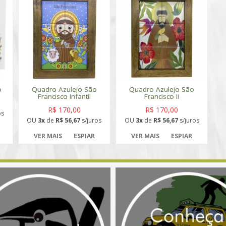
o
Quadro Azulejo São
Quadro Azulejo São
Francisco Infantil
Francisco II
R$ 170,00
R$ 170,00
os
OU
3x
de
R$ 56,67
s/juros
OU
3x
de
R$ 56,67
s/juros
VER MAIS
ESPIAR
VER MAIS
ESPIAR