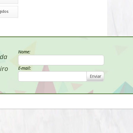
gidos
Nome:
 da
iro
E-mail:
Enviar