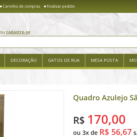
Carrinho de compras
Finalizar pedido
ou
cadastre-se
DECORAÇÃO
GATOS DE RUA
MESA POSTA
MO
Quadro Azulejo Sã
170,00
R$
R$ 56,67
ou 3x de
s