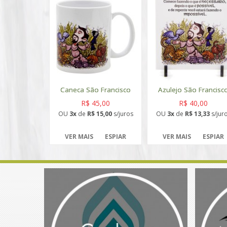
Caneca São Francisco
Azulejo São Francisc
R$ 45,00
R$ 40,00
OU
3x
de
R$ 15,00
s/juros
OU
3x
de
R$ 13,33
s/jur
VER MAIS
ESPIAR
VER MAIS
ESPIAR