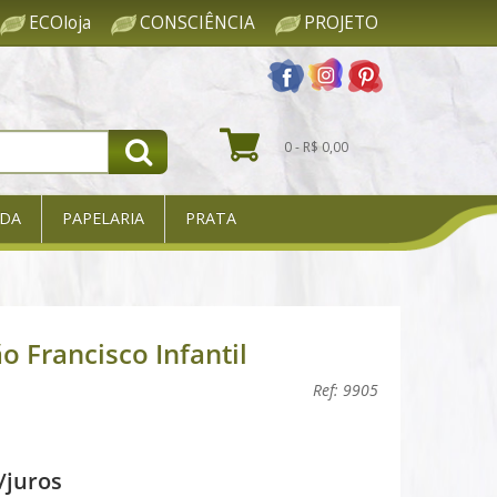
ECOloja
CONSCIÊNCIA
PROJETO
0 - R$ 0,00
DA
PAPELARIA
PRATA
o Francisco Infantil
Ref: 9905
/juros