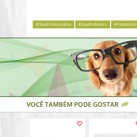
#QuadroDecorativo
#QuadroRustico
#Protetordo
VOCÊ TAMBÉM PODE GOSTAR