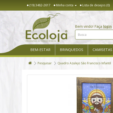
(19) 3482-2617
Minha conta
Lista de desejos (0)
Bem vindo! Faça
login
BEM-ESTAR
BRINQUEDOS
CAMISETAS
Pesquisar
Quadro Azulejo São Francisco Infantil