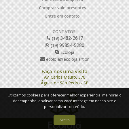
Comprar vale presentes
Entre em contato
CONTATOS:
3482-2617
(19)
99854-5280
(19)
Ecoloja
ecoloja@ecoloja.art.br
Faça-nos uma visita
Av. Carlos Mauro, 370
Águas de São Pedro - SP
Utilizamos cookies para oferecer melhor experiência, melhorar o
desempenho, analisar como você interage em nosso site e
personalizar conteúdo.
Aceito