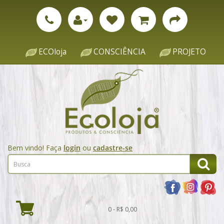
ECOloja
CONSCIÊNCIA
PROJETO
Bem vindo! Faça
login
ou
cadastre-se
0 - R$ 0,00