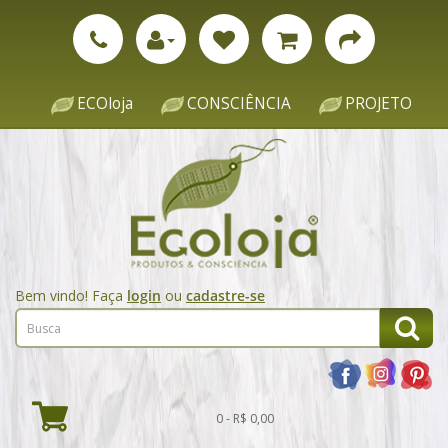
ECOloja
CONSCIÊNCIA
PROJETO
Bem vindo! Faça
login
ou
cadastre-se
0 - R$ 0,00