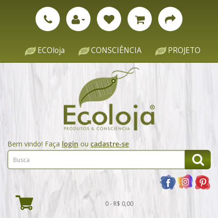
ECOloja
CONSCIÊNCIA
PROJETO
Bem vindo! Faça
login
ou
cadastre-se
0 - R$ 0,00