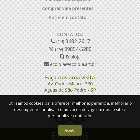
Comprar vale presentes
Entre em contato
CONTATOS:
3482-2617
(19)
99854-5280
(19)
Ecoloja
ecoloja@ecoloja.art.br
Faça-nos uma visita
Av. Carlos Mauro, 370
Águas de São Pedro - SP
Utilizamos cookies para oferecer melhor experiência, melhorar o
desempenho, analisar como você interage em nosso site e
personalizar conteúdo.
Aceito