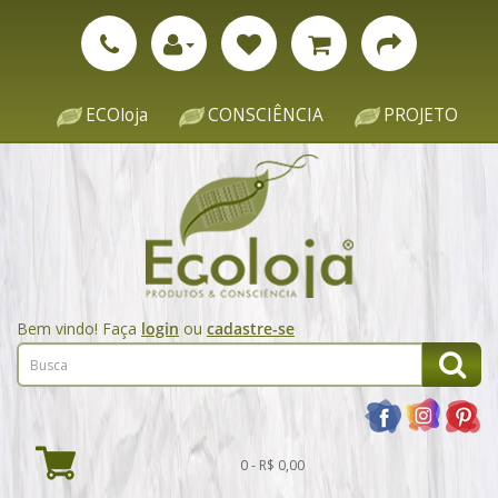
ECOloja
CONSCIÊNCIA
PROJETO
Bem vindo! Faça
login
ou
cadastre-se
0 - R$ 0,00