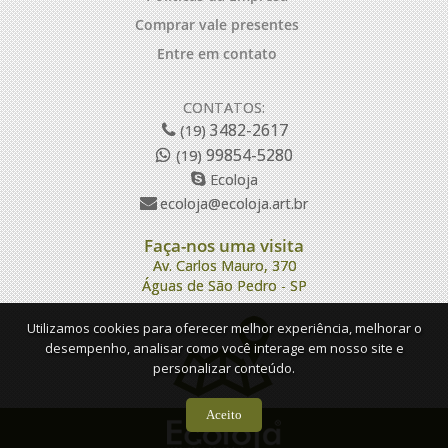
Comprar vale presentes
Entre em contato
CONTATOS:
3482-2617
(19)
99854-5280
(19)
Ecoloja
ecoloja@ecoloja.art.br
Faça-nos uma visita
Av. Carlos Mauro, 370
Águas de São Pedro - SP
Utilizamos cookies para oferecer melhor experiência, melhorar o
desempenho, analisar como você interage em nosso site e
personalizar conteúdo.
Aceito