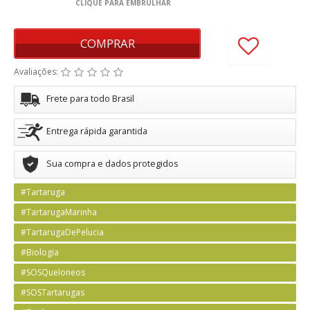
COMPRAR
Avaliações:
Frete para todo Brasil
Entrega rápida garantida
Sua compra e dados protegidos
#Tartaruga
#TartarugaMarinha
#TartarugaDePelucia
#Biologia
#SOSQueloneos
#SOSTartarugas