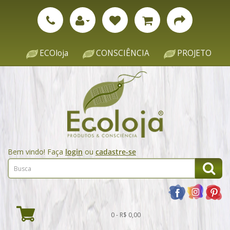
ECOloja
CONSCIÊNCIA
PROJETO
Bem vindo! Faça
login
ou
cadastre-se
0 - R$ 0,00