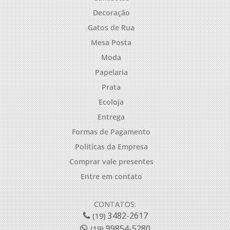
Decoração
Gatos de Rua
Mesa Posta
Moda
Papelaria
Prata
Ecoloja
Entrega
Formas de Pagamento
Políticas da Empresa
Comprar vale presentes
Entre em contato
CONTATOS:
3482-2617
(19)
99854-5280
(19)