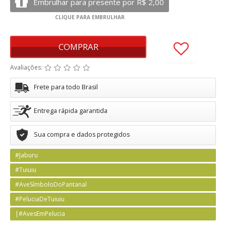
COMPRAR
Avaliações:
Frete para todo Brasil
Entrega rápida garantida
Sua compra e dados protegidos
#Jaburu
#Tuiuiu
#AveSímboloDoPantanal
#PeluciaDeTuiuiu
|#AvesEmPelucia