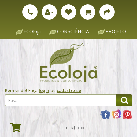
ECOloja
CONSCIÊNCIA
PROJETO
Bem vindo! Faça
login
ou
cadastre-se
0 - R$ 0,00