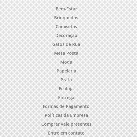
Bem-Estar
Brinquedos
Camisetas
Decoração
Gatos de Rua
Mesa Posta
Moda
Papelaria
Prata
Ecoloja
Entrega
Formas de Pagamento
Políticas da Empresa
Comprar vale presentes
Entre em contato