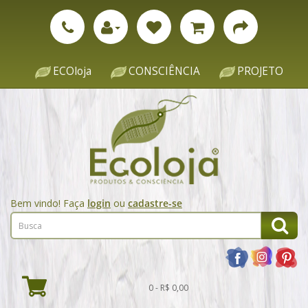
ECOloja
CONSCIÊNCIA
PROJETO
Bem vindo! Faça
login
ou
cadastre-se
0 - R$ 0,00