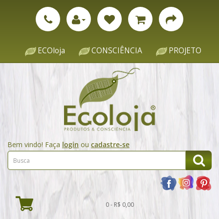
ECOloja
CONSCIÊNCIA
PROJETO
Bem vindo! Faça
login
ou
cadastre-se
0 - R$ 0,00