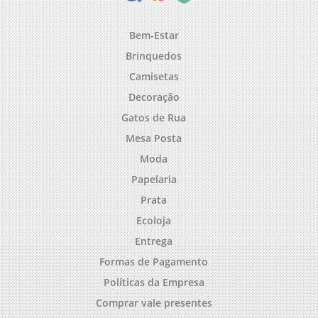
Bem-Estar
Brinquedos
Camisetas
Decoração
Gatos de Rua
Mesa Posta
Moda
Papelaria
Prata
Ecoloja
Entrega
Formas de Pagamento
Políticas da Empresa
Comprar vale presentes