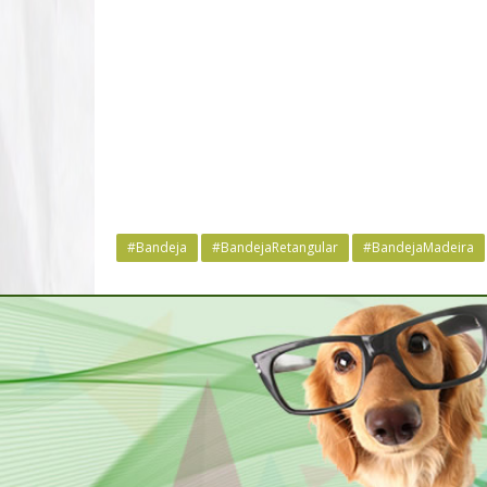
#Bandeja
#BandejaRetangular
#BandejaMadeira