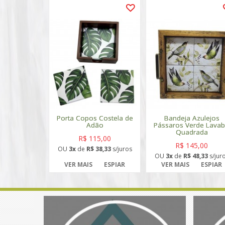
Porta Copos Costela de
Bandeja Azulejos
Adão
Pássaros Verde Lava
Quadrada
R$ 115,00
R$ 145,00
OU
3x
de
R$ 38,33
s/juros
OU
3x
de
R$ 48,33
s/jur
VER MAIS
ESPIAR
VER MAIS
ESPIAR