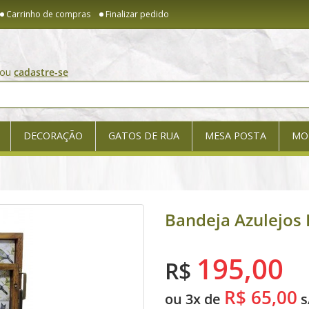
Carrinho de compras
Finalizar pedido
ou
cadastre-se
DECORAÇÃO
GATOS DE RUA
MESA POSTA
MO
Bandeja Azulejos
195,00
R$
R$ 65,00
ou 3x de
s