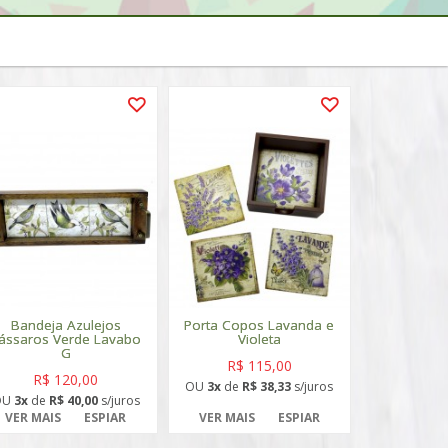
Bandeja Azulejos
Porta Copos Lavanda e
ássaros Verde Lavabo
Violeta
G
R$ 115,00
R$ 120,00
OU
3x
de
R$ 38,33
s/juros
OU
3x
de
R$ 40,00
s/juros
VER MAIS
ESPIAR
VER MAIS
ESPIAR