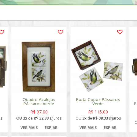
Quadro Azulejos
Porta Copos Pássaros
Pássaros Verde
Verde
P
R$ 97,00
R$ 115,00
os
OU
3x
de
R$ 32,33
s/juros
OU
3x
de
R$ 38,33
s/juros
VER MAIS
ESPIAR
VER MAIS
ESPIAR