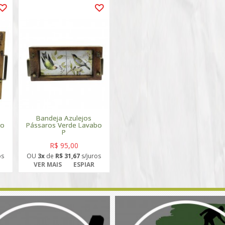
Bandeja Azulejos
bo
Pássaros Verde Lavabo
P
R$ 95,00
os
OU
3x
de
R$ 31,67
s/juros
VER MAIS
ESPIAR