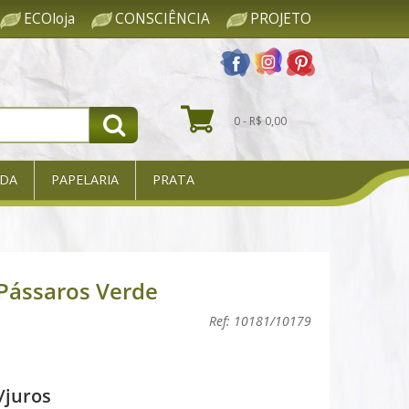
ECOloja
CONSCIÊNCIA
PROJETO
0 - R$ 0,00
DA
PAPELARIA
PRATA
 Pássaros Verde
Ref: 10181/10179
/juros