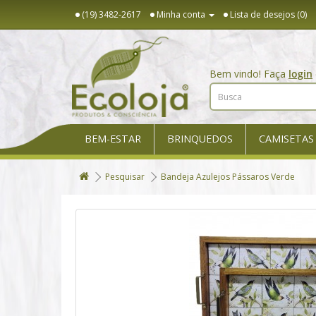
(19) 3482-2617
Minha conta
Lista de desejos (0)
Bem vindo! Faça
login
BEM-ESTAR
BRINQUEDOS
CAMISETAS
Pesquisar
Bandeja Azulejos Pássaros Verde