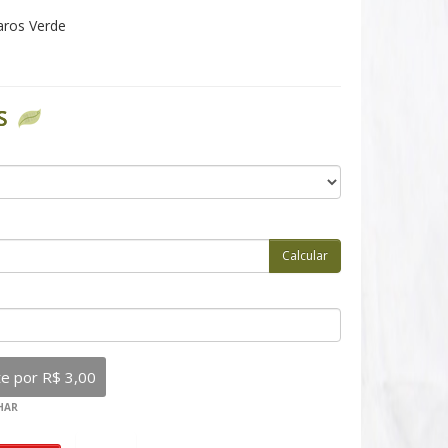
aros Verde
S