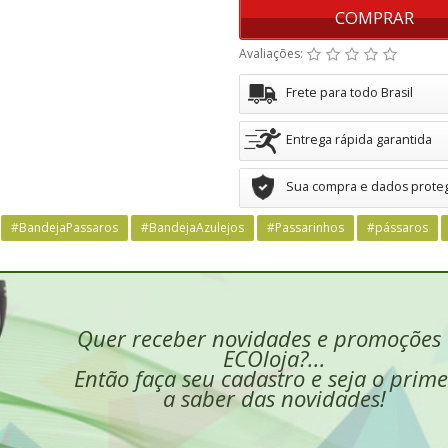
COMPRAR
Avaliações:
Frete para todo Brasil
Entrega rápida garantida
Sua compra e dados prote
#BandejaPassaros
#BandejaAzulejos
#Passarinhos
#pássaros
Quer receber novidades e promoções
ECOloja?...
Então faça seu cadastro e seja o prime
a saber das novidades!