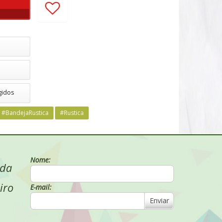
gidos
#BandejaRustica
#Rustica
Nome:
 da
iro
E-mail:
Enviar