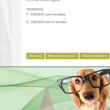
TAMANHOS:
P - 33X23CM com 6 azulejos
G - 53X33CM com 12 azulejos
#Bandeja
#BandejaRetangular
#BandejaMadeira