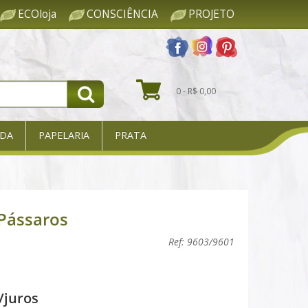
ECOloja
CONSCIÊNCIA
PROJETO
0 - R$ 0,00
DA
PAPELARIA
PRATA
 Pássaros
Ref: 9603/9601
/juros