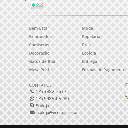
Bem-Estar
Moda
Brinquedos
Papelaria
Camisetas
Prata
Decoração
Ecoloja
Gatos de Rua
Entrega
Mesa Posta
Formas de Pagamento
F
CONTATOS:
3482-2617
(19)
Á
99854-5280
(19)
Ecoloja
ecoloja@ecoloja.art.br