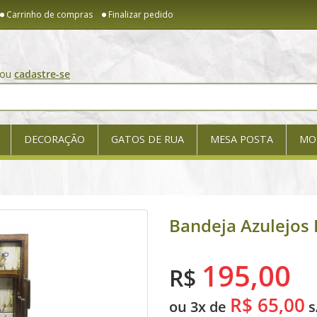
Carrinho de compras
Finalizar pedido
ou
cadastre-se
DECORAÇÃO
GATOS DE RUA
MESA POSTA
MO
Bandeja Azulejos
195,00
R$
R$ 65,00
ou 3x de
s