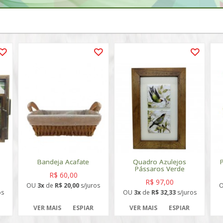
Bandeja Acafate
Quadro Azulejos
Pássaros Verde
R$ 60,00
R$ 97,00
OU
3x
de
R$ 20,00
s/juros
os
OU
3x
de
R$ 32,33
s/juros
VER MAIS
ESPIAR
VER MAIS
ESPIAR