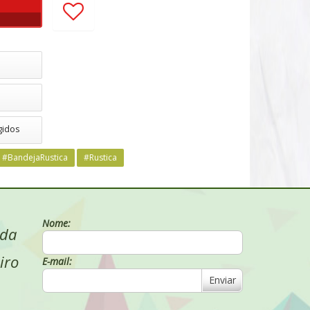
gidos
#BandejaRustica
#Rustica
Nome:
 da
iro
E-mail:
Enviar