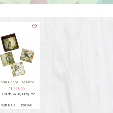
Porta Copos Pássaros
R$ 115,00
OU
3x
de
R$ 38,33
s/juros
VER MAIS
ESPIAR