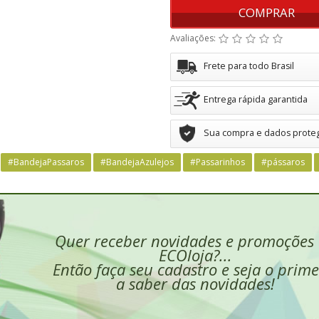
COMPRAR
Avaliações:
Frete para todo Brasil
Entrega rápida garantida
Sua compra e dados prote
#BandejaPassaros
#BandejaAzulejos
#Passarinhos
#pássaros
Quer receber novidades e promoções
ECOloja?...
Então faça seu cadastro e seja o prime
a saber das novidades!