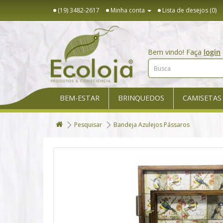
(19) 3482-2617
Minha conta
Lista de desejos (0)
Bem vindo! Faça
login
BEM-ESTAR
BRINQUEDOS
CAMISETAS
Pesquisar
Bandeja Azulejos Pássaros