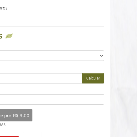
aros
S