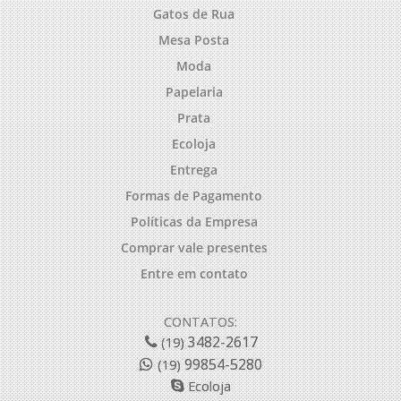
Gatos de Rua
Mesa Posta
Moda
Papelaria
Prata
Ecoloja
Entrega
Formas de Pagamento
Políticas da Empresa
Comprar vale presentes
Entre em contato
CONTATOS:
3482-2617
(19)
99854-5280
(19)
Ecoloja