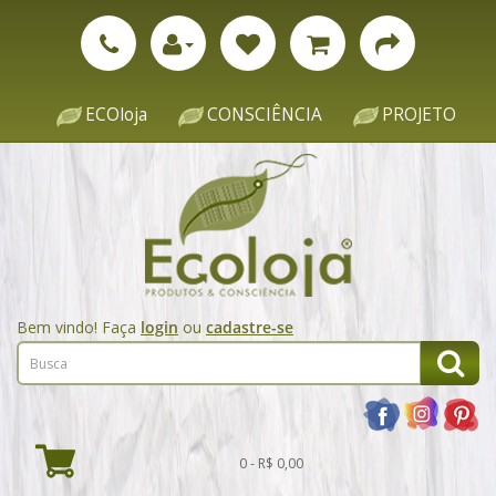
ECOloja
CONSCIÊNCIA
PROJETO
Bem vindo! Faça
login
ou
cadastre-se
0 - R$ 0,00