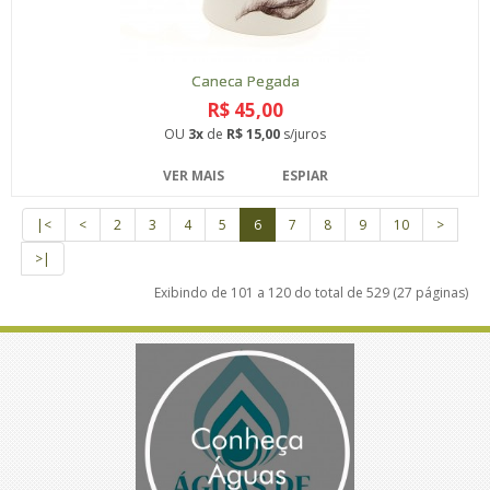
Caneca Pegada
R$ 45,00
OU
3x
de
R$ 15,00
s/juros
VER MAIS
ESPIAR
|<
<
2
3
4
5
6
7
8
9
10
>
>|
Exibindo de 101 a 120 do total de 529 (27 páginas)