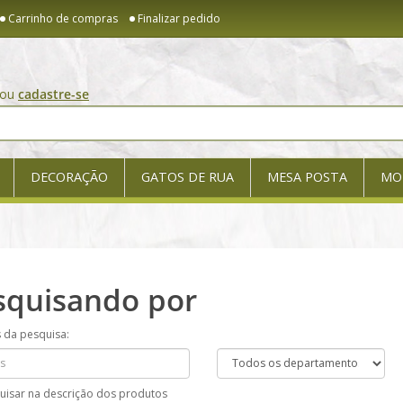
Carrinho de compras
Finalizar pedido
ou
cadastre-se
DECORAÇÃO
GATOS DE RUA
MESA POSTA
MO
squisando por
s da pesquisa:
uisar na descrição dos produtos