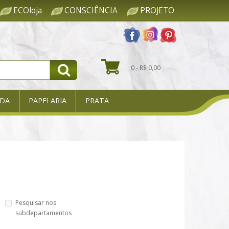
ECOloja
CONSCIÊNCIA
PROJETO
0 - R$ 0,00
DA
PAPELARIA
PRATA
Pesquisar nos
subdepartamentos