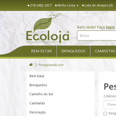
(19) 3482-2617
Minha conta
Lista de desejos (0)
Bem vindo! Faça
login
BEM-ESTAR
BRINQUEDOS
CAMISETAS
Pesquisando por
Bem-Estar
Pe
Brinquedos
Caminho do Sol
Critério
Camisetas
Decoração
Pesq