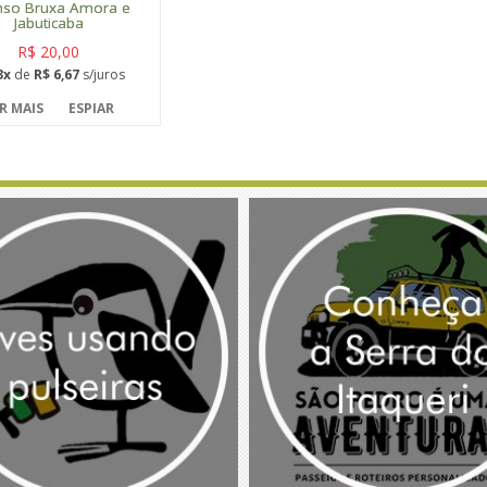
nso Bruxa Amora e
Jabuticaba
R$ 20,00
3x
de
R$ 6,67
s/juros
R MAIS
ESPIAR