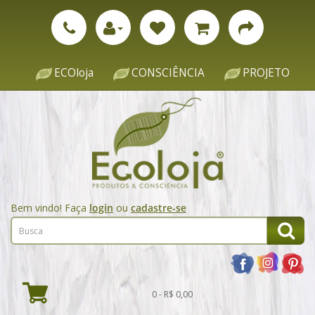
ECOloja
CONSCIÊNCIA
PROJETO
Bem vindo! Faça
login
ou
cadastre-se
0 - R$ 0,00