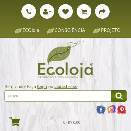
ECOloja
CONSCIÊNCIA
PROJETO
Bem vindo! Faça
login
ou
cadastre-se
0 - R$ 0,00