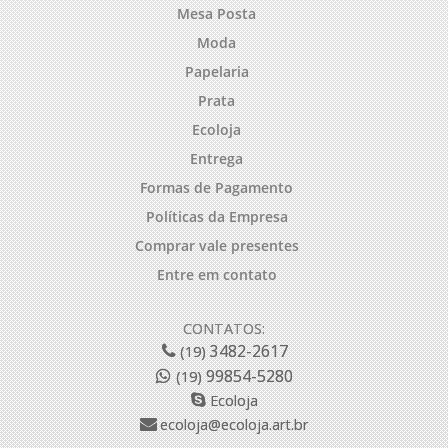
Mesa Posta
Moda
Papelaria
Prata
Ecoloja
Entrega
Formas de Pagamento
Políticas da Empresa
Comprar vale presentes
Entre em contato
CONTATOS:
3482-2617
(19)
99854-5280
(19)
Ecoloja
ecoloja@ecoloja.art.br