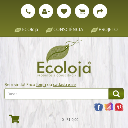
ECOloja
CONSCIÊNCIA
PROJETO
Bem vindo! Faça
login
ou
cadastre-se
0 - R$ 0,00