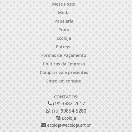
Mesa Posta
Moda
Papelaria
Prata
Ecoloja
Entrega
Formas de Pagamento
Políticas da Empresa
Comprar vale presentes
Entre em contato
CONTATOS:
3482-2617
(19)
99854-5280
(19)
Ecoloja
ecoloja@ecoloja.art.br