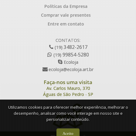
Políticas da Empresa
Comprar vale presentes
Entre em contato
CONTATOS:
3482-2617
(19)
99854-5280
(19)
Ecoloja
ecoloja@ecoloja.art.br
Faça-nos uma visita
Av. Carlos Mauro, 370
Águas de São Pedro - SP
Utilizamos cookies para oferecer melhor experiência, melhorar o
desempenho, analisar como você interage em nosso site e
personalizar conteúdo.
Aceito