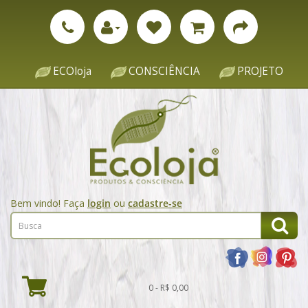
ECOloja
CONSCIÊNCIA
PROJETO
Bem vindo! Faça
login
ou
cadastre-se
0 - R$ 0,00