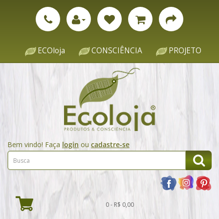
ECOloja
CONSCIÊNCIA
PROJETO
Bem vindo! Faça
login
ou
cadastre-se
0 - R$ 0,00