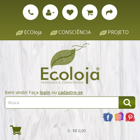
ECOloja
CONSCIÊNCIA
PROJETO
Bem vindo! Faça
login
ou
cadastre-se
0 - R$ 0,00