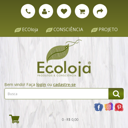
ECOloja
CONSCIÊNCIA
PROJETO
Bem vindo! Faça
login
ou
cadastre-se
0 - R$ 0,00