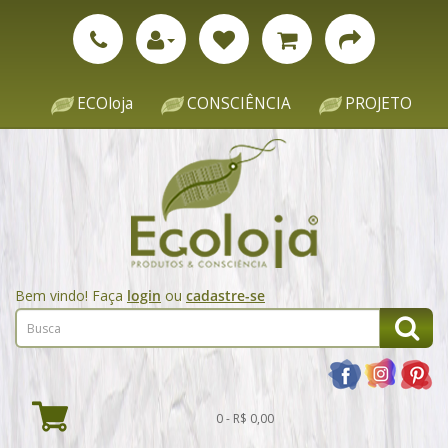
ECOloja
CONSCIÊNCIA
PROJETO
Bem vindo! Faça
login
ou
cadastre-se
0 - R$ 0,00