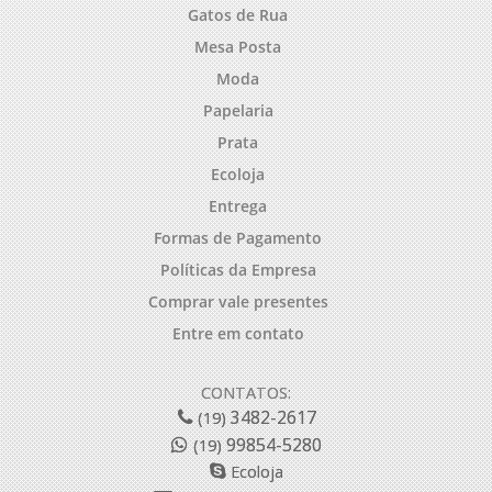
Gatos de Rua
Mesa Posta
Moda
Papelaria
Prata
Ecoloja
Entrega
Formas de Pagamento
Políticas da Empresa
Comprar vale presentes
Entre em contato
CONTATOS:
3482-2617
(19)
99854-5280
(19)
Ecoloja