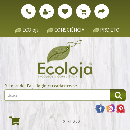
ECOloja
CONSCIÊNCIA
PROJETO
Bem vindo! Faça
login
ou
cadastre-se
0 - R$ 0,00