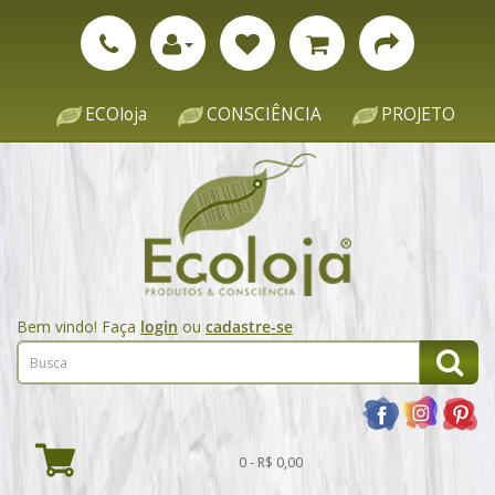
ECOloja
CONSCIÊNCIA
PROJETO
Bem vindo! Faça
login
ou
cadastre-se
0 - R$ 0,00