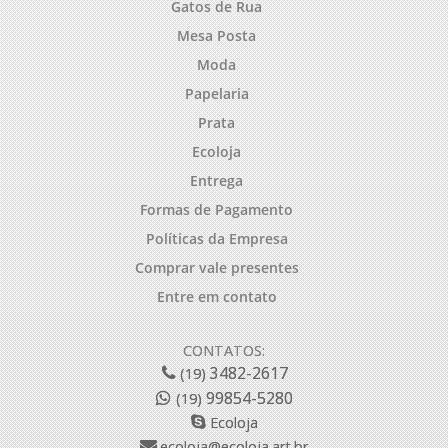
Gatos de Rua
Mesa Posta
Moda
Papelaria
Prata
Ecoloja
Entrega
Formas de Pagamento
Políticas da Empresa
Comprar vale presentes
Entre em contato
CONTATOS:
3482-2617
(19)
99854-5280
(19)
Ecoloja
ecoloja@ecoloja.art.br