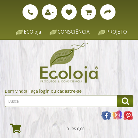
ECOloja
CONSCIÊNCIA
PROJETO
Bem vindo! Faça
login
ou
cadastre-se
0 - R$ 0,00