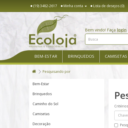
(19) 3482-2617
Minha conta
Lista de desejos (0)
Bem vindo! Faça
login
BEM-ESTAR
BRINQUEDOS
CAMISETAS
Pesquisando por
Bem-Estar
Pe
Brinquedos
Caminho do Sol
Critério
Camisetas
Decoração
Pesq