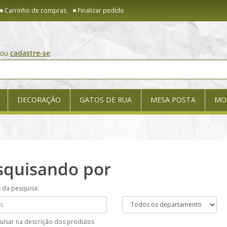
Carrinho de compras
Finalizar pedido
ou
cadastre-se
DECORAÇÃO
GATOS DE RUA
MESA POSTA
MO
squisando por
s da pesquisa:
uisar na descrição dos produtos