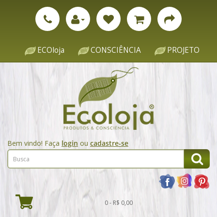
ECOloja
CONSCIÊNCIA
PROJETO
Bem vindo! Faça
login
ou
cadastre-se
0 - R$ 0,00