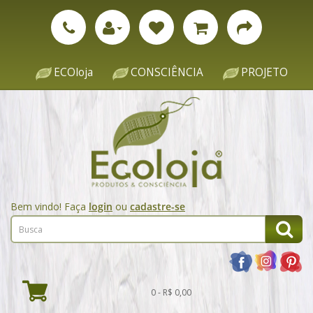
ECOloja
CONSCIÊNCIA
PROJETO
Bem vindo! Faça
login
ou
cadastre-se
0 - R$ 0,00