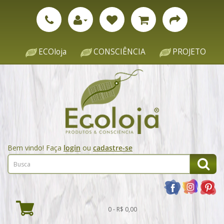
ECOloja
CONSCIÊNCIA
PROJETO
Bem vindo! Faça
login
ou
cadastre-se
0 - R$ 0,00