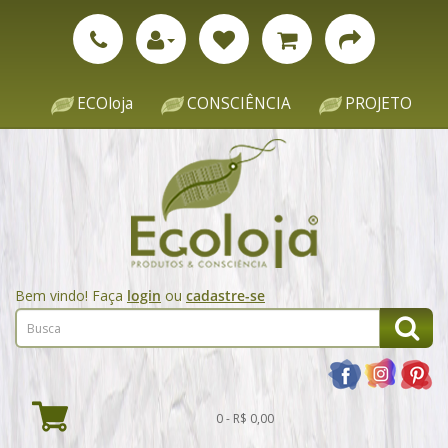
ECOloja
CONSCIÊNCIA
PROJETO
Bem vindo! Faça
login
ou
cadastre-se
0 - R$ 0,00