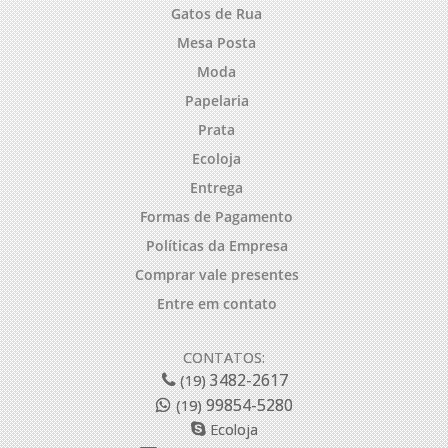
Gatos de Rua
Mesa Posta
Moda
Papelaria
Prata
Ecoloja
Entrega
Formas de Pagamento
Políticas da Empresa
Comprar vale presentes
Entre em contato
CONTATOS:
3482-2617
(19)
99854-5280
(19)
Ecoloja