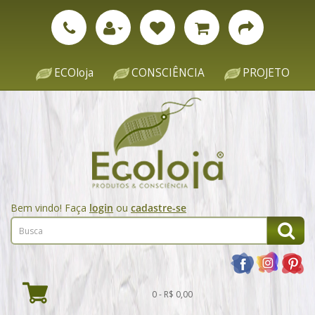
ECOloja
CONSCIÊNCIA
PROJETO
Bem vindo! Faça
login
ou
cadastre-se
0 - R$ 0,00