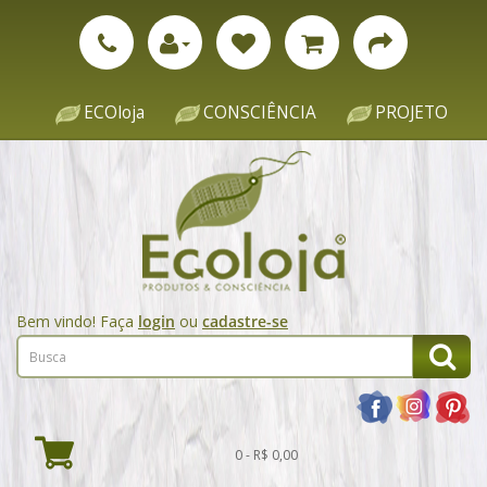
ECOloja
CONSCIÊNCIA
PROJETO
Bem vindo! Faça
login
ou
cadastre-se
0 - R$ 0,00