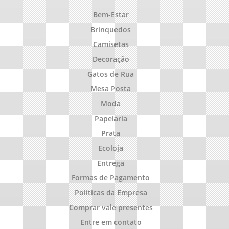
Bem-Estar
Brinquedos
Camisetas
Decoração
Gatos de Rua
Mesa Posta
Moda
Papelaria
Prata
Ecoloja
Entrega
Formas de Pagamento
Políticas da Empresa
Comprar vale presentes
Entre em contato