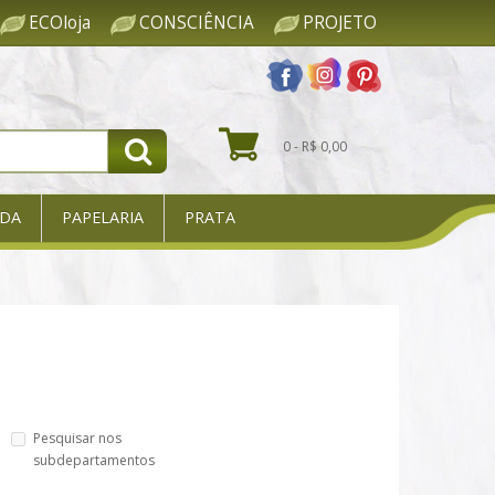
ECOloja
CONSCIÊNCIA
PROJETO
0 - R$ 0,00
DA
PAPELARIA
PRATA
Pesquisar nos
subdepartamentos