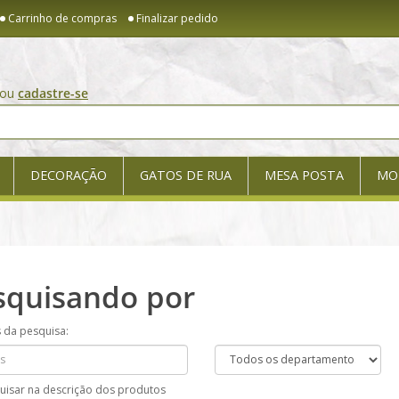
Carrinho de compras
Finalizar pedido
ou
cadastre-se
DECORAÇÃO
GATOS DE RUA
MESA POSTA
MO
squisando por
s da pesquisa:
uisar na descrição dos produtos