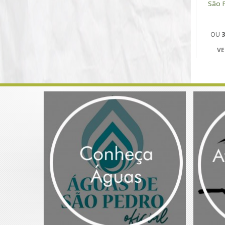
São 
OU
3
VE