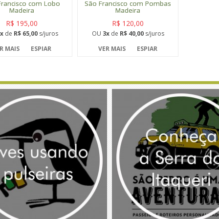
Francisco com Lobo
São Francisco com Pombas
Madeira
Madeira
R$ 195,00
R$ 120,00
x
de
R$ 65,00
s/juros
OU
3x
de
R$ 40,00
s/juros
R MAIS
ESPIAR
VER MAIS
ESPIAR