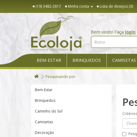
(19) 3482-2617
Minha conta
Lista de desejos (0)
Bem vindo! Faça
login
BEM-ESTAR
BRINQUEDOS
CAMISETAS
Pesquisando por
Bem-Estar
Pe
Brinquedos
Caminho do Sol
Critério
Camisetas
Decoração
Pesq