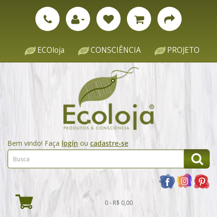
ECOloja
CONSCIÊNCIA
PROJETO
Bem vindo! Faça
login
ou
cadastre-se
0 - R$ 0,00