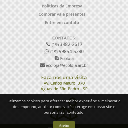
Políticas da Empresa
Comprar vale presentes
Entre em contato
CONTATOS:
3482-2617
(19)
99854-5280
(19)
Ecoloja
ecoloja@ecoloja.art.br
Faça-nos uma visita
Av. Carlos Mauro, 370
Águas de São Pedro - SP
Utilizamos cookies para oferecer melhor experiência, melhorar o
desempenho, analisar como você interage em nosso site e
personalizar conteúdo.
Aceito