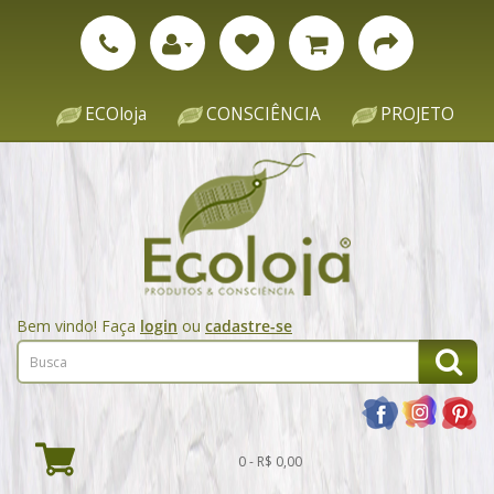
ECOloja
CONSCIÊNCIA
PROJETO
Bem vindo! Faça
login
ou
cadastre-se
0 - R$ 0,00