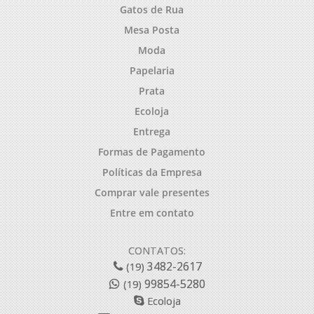
Gatos de Rua
Mesa Posta
Moda
Papelaria
Prata
Ecoloja
Entrega
Formas de Pagamento
Políticas da Empresa
Comprar vale presentes
Entre em contato
CONTATOS:
3482-2617
(19)
99854-5280
(19)
Ecoloja