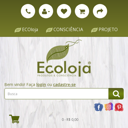
ECOloja
CONSCIÊNCIA
PROJETO
Bem vindo! Faça
login
ou
cadastre-se
0 - R$ 0,00