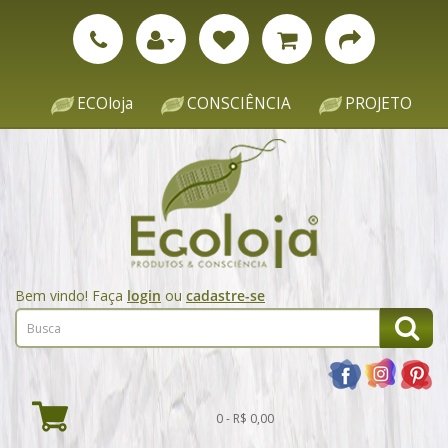
ECOloja
CONSCIÊNCIA
PROJETO
Bem vindo! Faça
login
ou
cadastre-se
0 - R$ 0,00