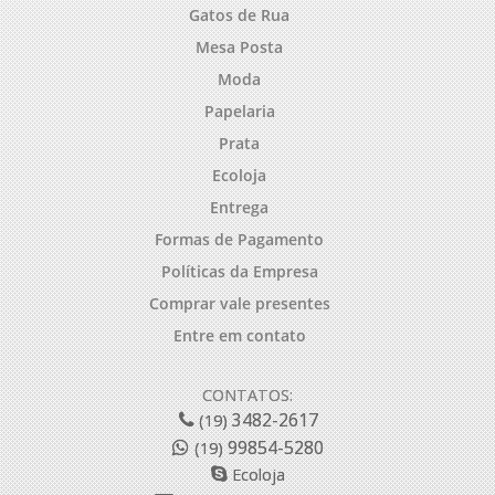
Gatos de Rua
Mesa Posta
Moda
Papelaria
Prata
Ecoloja
Entrega
Formas de Pagamento
Políticas da Empresa
Comprar vale presentes
Entre em contato
CONTATOS:
3482-2617
(19)
99854-5280
(19)
Ecoloja