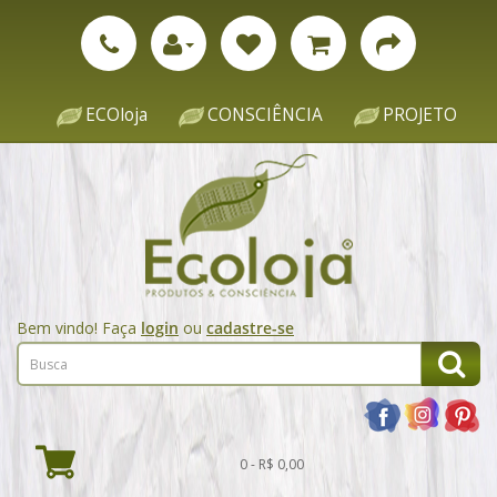
ECOloja
CONSCIÊNCIA
PROJETO
Bem vindo! Faça
login
ou
cadastre-se
0 - R$ 0,00