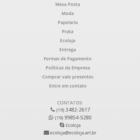
Mesa Posta
Moda
Papelaria
Prata
Ecoloja
Entrega
Formas de Pagamento
Políticas da Empresa
Comprar vale presentes
Entre em contato
CONTATOS:
3482-2617
(19)
99854-5280
(19)
Ecoloja
ecoloja@ecoloja.art.br