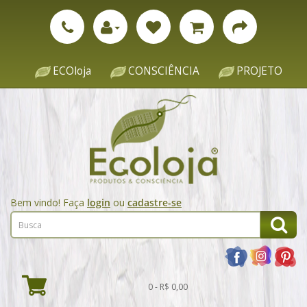
ECOloja
CONSCIÊNCIA
PROJETO
Bem vindo! Faça
login
ou
cadastre-se
0 - R$ 0,00