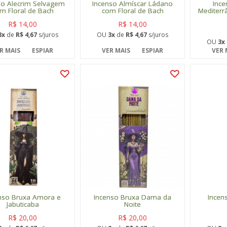
so Alecrim Selvagem
Incenso Almíscar Ládano
Ince
m Floral de Bach
com Floral de Bach
Mediterr
R$ 14,00
R$ 14,00
3x
de
R$ 4,67
s/juros
OU
3x
de
R$ 4,67
s/juros
OU
3x
R MAIS
ESPIAR
VER MAIS
ESPIAR
VER 
nso Bruxa Amora e
Incenso Bruxa Dama da
Incen
Jabuticaba
Noite
R$ 20,00
R$ 20,00