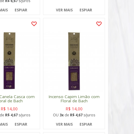
de
R$ 6,67
s/juros
MAIS
ESPIAR
VER MAIS
ESPIAR
 Canela Casca com
Incenso Capim Limão com
oral de Bach
Floral de Bach
R$ 14,00
R$ 14,00
de
R$ 4,67
s/juros
OU
3x
de
R$ 4,67
s/juros
MAIS
ESPIAR
VER MAIS
ESPIAR