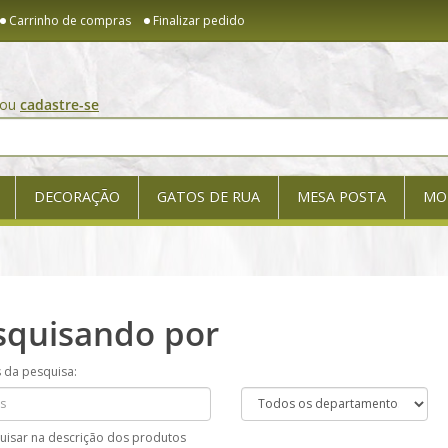
Carrinho de compras
Finalizar pedido
ou
cadastre-se
DECORAÇÃO
GATOS DE RUA
MESA POSTA
MO
squisando por
s da pesquisa:
uisar na descrição dos produtos