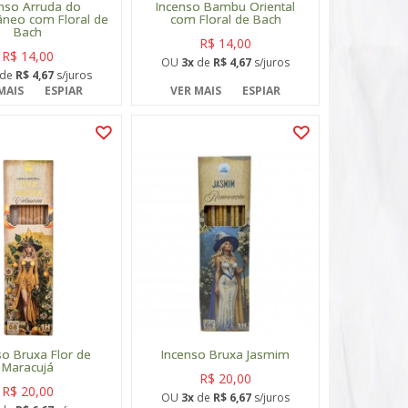
nso Arruda do
Incenso Bambu Oriental
âneo com Floral de
com Floral de Bach
Bach
R$ 14,00
R$ 14,00
OU
3x
de
R$ 4,67
s/juros
de
R$ 4,67
s/juros
MAIS
ESPIAR
VER MAIS
ESPIAR
so Bruxa Flor de
Incenso Bruxa Jasmim
Maracujá
R$ 20,00
R$ 20,00
OU
3x
de
R$ 6,67
s/juros