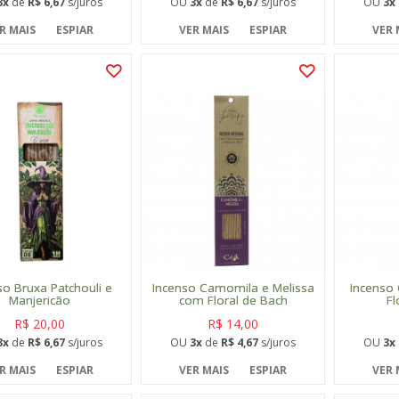
3x
de
R$ 6,67
s/juros
OU
3x
de
R$ 6,67
s/juros
OU
3x
R MAIS
ESPIAR
VER MAIS
ESPIAR
VER 
so Bruxa Patchouli e
Incenso Camomila e Melissa
Incenso
Manjericão
com Floral de Bach
Fl
R$ 20,00
R$ 14,00
3x
de
R$ 6,67
s/juros
OU
3x
de
R$ 4,67
s/juros
OU
3x
R MAIS
ESPIAR
VER MAIS
ESPIAR
VER 