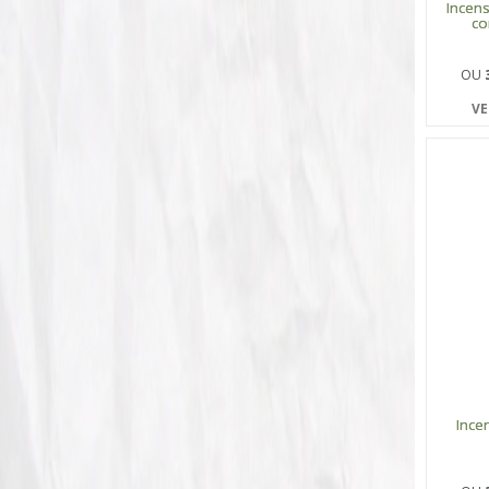
Incen
co
OU
VE
Ince