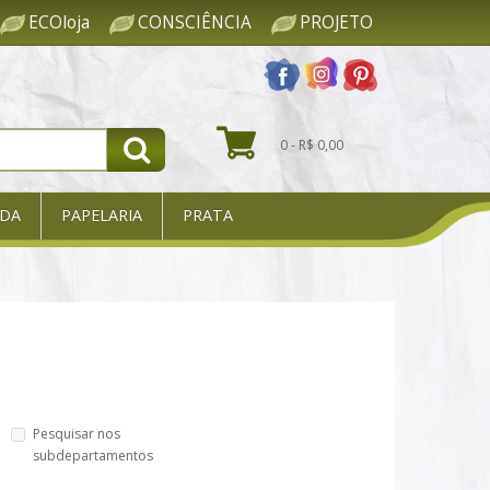
ECOloja
CONSCIÊNCIA
PROJETO
0 - R$ 0,00
DA
PAPELARIA
PRATA
Pesquisar nos
subdepartamentos