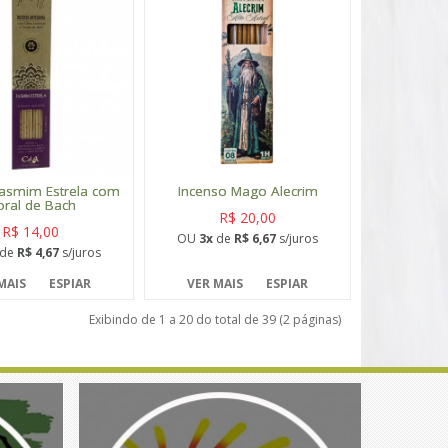
Jasmim Estrela com
Incenso Mago Alecrim
oral de Bach
R$ 20,00
R$ 14,00
OU
3x
de
R$ 6,67
s/juros
de
R$ 4,67
s/juros
MAIS
ESPIAR
VER MAIS
ESPIAR
Exibindo de 1 a 20 do total de 39 (2 páginas)