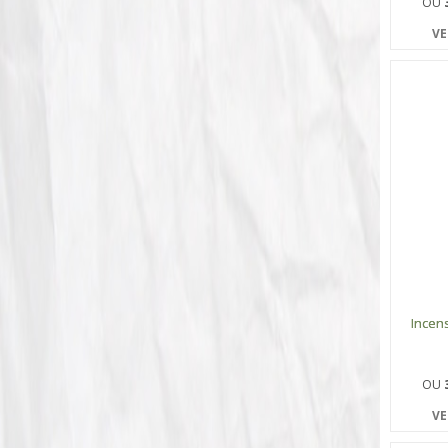
OU
VE
Incen
OU
VE