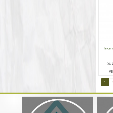
Incen
OU
VE
1