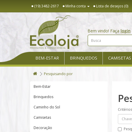
(19) 3482-2617
Minha conta
Lista de desejos (0)
Bem vindo! Faça
login
BEM-ESTAR
BRINQUEDOS
CAMISETAS
Pesquisando por
Bem-Estar
Pe
Brinquedos
Caminho do Sol
Critério
Camisetas
Decoração
Pesq