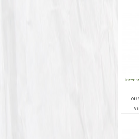
Incens
OU
VE