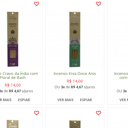
o Cravo da Índia com
Incenso Erva Doce Anis
Incenso
Floral de Bach
com 
R$ 14,00
R$ 14,00
OU
3x
de
R$ 4,67
s/juros
3x
de
R$ 4,67
s/juros
OU
3x
R MAIS
ESPIAR
VER MAIS
ESPIAR
VER 