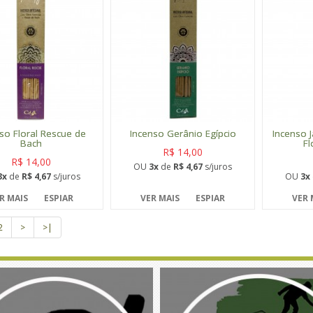
so Floral Rescue de
Incenso Gerânio Egípcio
Incenso 
Bach
Fl
R$ 14,00
R$ 14,00
OU
3x
de
R$ 4,67
s/juros
3x
de
R$ 4,67
s/juros
OU
3x
R MAIS
ESPIAR
VER MAIS
ESPIAR
VER 
2
>
>|