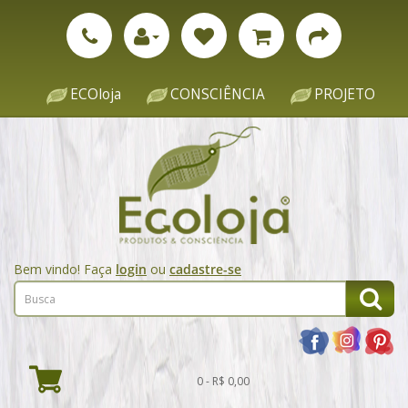
ECOloja
CONSCIÊNCIA
PROJETO
Bem vindo! Faça
login
ou
cadastre-se
0 - R$ 0,00