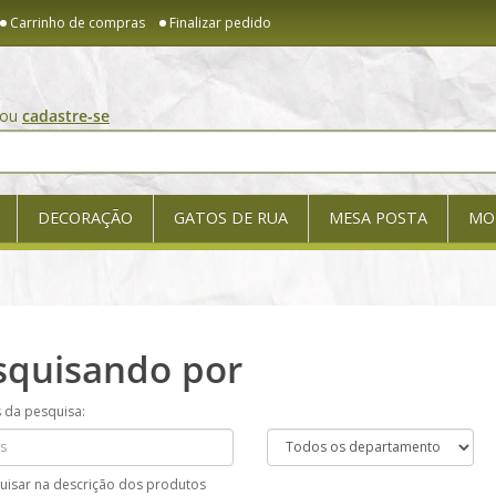
Carrinho de compras
Finalizar pedido
ou
cadastre-se
DECORAÇÃO
GATOS DE RUA
MESA POSTA
MO
squisando por
s da pesquisa:
uisar na descrição dos produtos