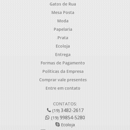
Gatos de Rua
Mesa Posta
Moda
Papelaria
Prata
Ecoloja
Entrega
Formas de Pagamento
Políticas da Empresa
Comprar vale presentes
Entre em contato
CONTATOS:
3482-2617
(19)
99854-5280
(19)
Ecoloja