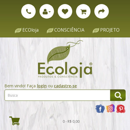
ECOloja
CONSCIÊNCIA
PROJETO
Bem vindo! Faça
login
ou
cadastre-se
0 - R$ 0,00