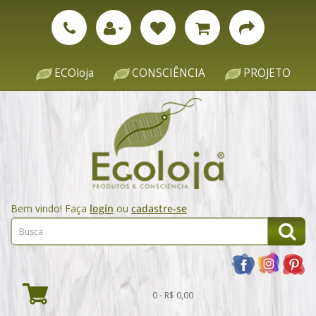
ECOloja
CONSCIÊNCIA
PROJETO
Bem vindo! Faça
login
ou
cadastre-se
0 - R$ 0,00