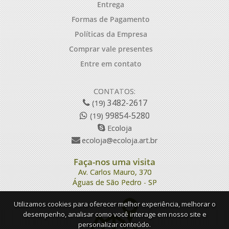
Entrega
Formas de Pagamento
Políticas da Empresa
Comprar vale presentes
Entre em contato
CONTATOS:
3482-2617
(19)
99854-5280
(19)
Ecoloja
ecoloja@ecoloja.art.br
Faça-nos uma visita
Av. Carlos Mauro, 370
Águas de São Pedro - SP
Utilizamos cookies para oferecer melhor experiência, melhorar o
desempenho, analisar como você interage em nosso site e
personalizar conteúdo.