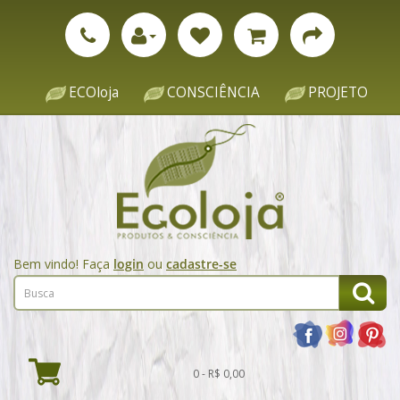
ECOloja
CONSCIÊNCIA
PROJETO
Bem vindo! Faça
login
ou
cadastre-se
0 - R$ 0,00