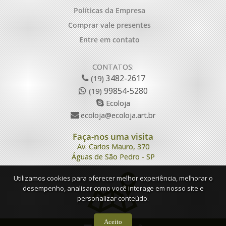
Políticas da Empresa
Comprar vale presentes
Entre em contato
CONTATOS:
3482-2617
(19)
99854-5280
(19)
Ecoloja
ecoloja@ecoloja.art.br
Faça-nos uma visita
Av. Carlos Mauro, 370
Águas de São Pedro - SP
Utilizamos cookies para oferecer melhor experiência, melhorar o
desempenho, analisar como você interage em nosso site e
personalizar conteúdo.
Aceito